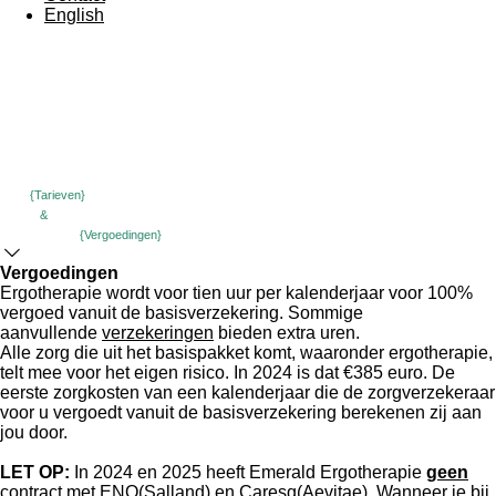
English
{Tarieven}
&
{Vergoedingen}
Vergoedingen
Ergotherapie wordt voor tien uur per kalenderjaar voor 100%
vergoed vanuit de basisverzekering. Sommige
aanvullende
verzekeringen
bieden extra uren.
Alle zorg die uit het basispakket komt, waaronder ergotherapie,
telt mee voor het eigen risico. In 2024 is dat €385 euro. De
eerste zorgkosten van een kalenderjaar die de zorgverzekeraar
voor u vergoedt vanuit de basisverzekering berekenen zij aan
jou door.
LET OP:
In 2024 en 2025 heeft Emerald Ergotherapie
geen
contract met ENO(Salland) en Caresq(Aevitae).
Wanneer je bij