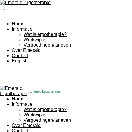
Ga
direct
naar
de
Home
hoofdinhoud
Informatie
Wat is ergotherapie?
Werkwijze
Vergoedingen/tarieven
Over Emerald
Contact
English
Emerald Ergotherapie
Home
Informatie
Wat is ergotherapie?
Werkwijze
Vergoedingen/tarieven
Over Emerald
Contact